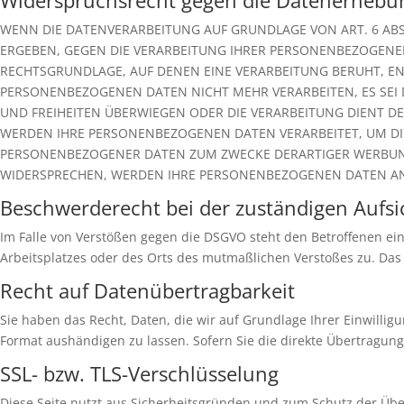
Widerspruchsrecht gegen die Datenerhebun
WENN DIE DATENVERARBEITUNG AUF GRUNDLAGE VON ART. 6 ABS. 
ERGEBEN, GEGEN DIE VERARBEITUNG IHRER PERSONENBEZOGENEN 
RECHTSGRUNDLAGE, AUF DENEN EINE VERARBEITUNG BERUHT, E
PERSONENBEZOGENEN DATEN NICHT MEHR VERARBEITEN, ES SEI 
UND FREIHEITEN ÜBERWIEGEN ODER DIE VERARBEITUNG DIENT D
WERDEN IHRE PERSONENBEZOGENEN DATEN VERARBEITET, UM DIR
PERSONENBEZOGENER DATEN ZUM ZWECKE DERARTIGER WERBUNG E
WIDERSPRECHEN, WERDEN IHRE PERSONENBEZOGENEN DATEN ANS
Beschwerde­recht bei der zuständigen Aufsi
Im Falle von Verstößen gegen die DSGVO steht den Betroffenen ein
Arbeitsplatzes oder des Orts des mutmaßlichen Verstoßes zu. Das
Recht auf Daten­übertrag­barkeit
Sie haben das Recht, Daten, die wir auf Grundlage Ihrer Einwillig
Format aushändigen zu lassen. Sofern Sie die direkte Übertragung
SSL- bzw. TLS-Verschlüsselung
Diese Seite nutzt aus Sicherheitsgründen und zum Schutz der Übert