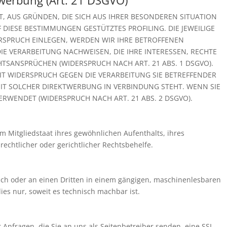
werbung (Art. 21 DSGVO)
HT, AUS GRÜNDEN, DIE SICH AUS IHRER BESONDEREN SITUATION
DIESE BESTIMMUNGEN GESTÜTZTES PROFILING. DIE JEWEILIGE
RSPRUCH EINLEGEN, WERDEN WIR IHRE BETROFFENEN
 VERARBEITUNG NACHWEISEN, DIE IHRE INTERESSEN, RECHTE
SANSPRÜCHEN (WIDERSPRUCH NACH ART. 21 ABS. 1 DSGVO).
IT WIDERSPRUCH GEGEN DIE VERARBEITUNG SIE BETREFFENDER
IT SOLCHER DIREKTWERBUNG IN VERBINDUNG STEHT. WENN SIE
WENDET (WIDERSPRUCH NACH ART. 21 ABS. 2 DSGVO).
 Mitgliedstaat ihres gewöhnlichen Aufenthalts, ihres
chtlicher oder gerichtlicher Rechtsbehelfe.
 sich oder an einen Dritten in einem gängigen, maschinenlesbaren
ies nur, soweit es technisch machbar ist.
Anfragen, die Sie an uns als Seitenbetreiber senden, eine SSL-