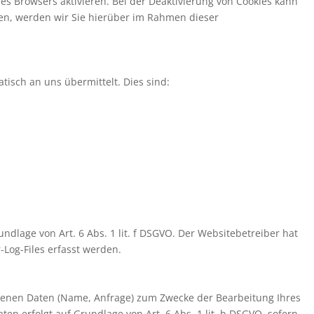
s Browsers aktivieren. Bei der Deaktivierung von Cookies kann
den, werden wir Sie hierüber im Rahmen dieser
tisch an uns übermittelt. Dies sind:
lage von Art. 6 Abs. 1 lit. f DSGVO. Der Websitebetreiber hat
-Log-Files erfasst werden.
ogenen Daten (Name, Anfrage) zum Zwecke der Bearbeitung Ihres
ten erfolgt auf Grundlage von Art. 6 Abs. 1 lit. b DSGVO, sofern