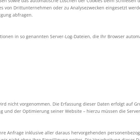
ßen sowie das automatische Löschen der Cookies beim Schließen de
okies von Drittunternehmen oder zu Analysezwecken eingesetzt wer
igung abfragen.
tionen in so genannten Server-Log-Dateien, die Ihr Browser automa
 nicht vorgenommen. Die Erfassung dieser Daten erfolgt auf Grund
ung und der Optimierung seiner Website – hierzu müssen die Server
d Ihre Anfrage inklusive aller daraus hervorgehenden personenbez
ir nicht ohne Ihre Einwilligung weiter. Die Verarbeitung dieser Da