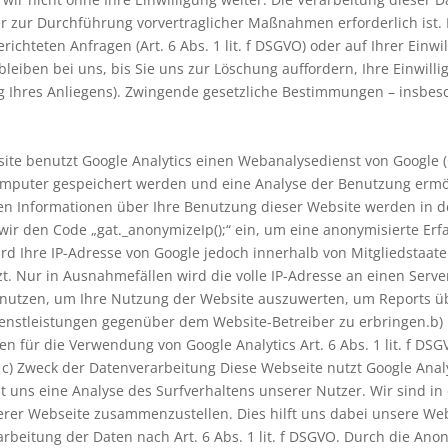
 zur Durchführung vorvertraglicher Maßnahmen erforderlich ist. I
ichteten Anfragen (Art. 6 Abs. 1 lit. f DSGVO) oder auf Ihrer Einwil
eiben bei uns, bis Sie uns zur Löschung auffordern, Ihre Einwill
ng Ihres Anliegens). Zwingende gesetzliche Bestimmungen – insbes
te benutzt Google Analytics einen Webanalysedienst von Google 
Computer gespeichert werden und eine Analyse der Benutzung ermö
ten Informationen über Ihre Benutzung dieser Website werden in d
ir den Code „gat._anonymizeIp();“ ein, um eine anonymisierte Erfa
wird Ihre IP-Adresse von Google jedoch innerhalb von Mitgliedstaa
Nur in Ausnahmefällen wird die volle IP-Adresse an einen Server
benutzen, um Ihre Nutzung der Website auszuwerten, um Reports ü
enstleistungen gegenüber dem Website-Betreiber zu erbringen.b)
 für die Verwendung von Google Analytics Art. 6 Abs. 1 lit. f DSG
VO. c) Zweck der Datenverarbeitung Diese Webseite nutzt Google Ana
 uns eine Analyse des Surfverhaltens unserer Nutzer. Wir sind i
r Webseite zusammenzustellen. Dies hilft uns dabei unsere Webse
arbeitung der Daten nach Art. 6 Abs. 1 lit. f DSGVO. Durch die An