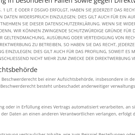
g in besonderen Fällen sowie gegen Direkt
1 LIT. E ODER F DSGVO ERFOLGT, HABEN SIE JEDERZEIT DAS REC
DATEN WIDERSPRUCH EINZULEGEN; DIES GILT AUCH FÜR EIN AUF 
NTNEHMEN SIE DIESER DATENSCHUTZERKLÄRUNG. WENN SIE WIDE
DENN, WIR KÖNNEN ZWINGENDE SCHUTZWÜRDIGE GRÜNDE FÜR DIE
ER GELTENDMACHUNG, AUSÜBUNG ODER VERTEIDIGUNG VON RECHT
EKTWERBUNG ZU BETREIBEN, SO HABEN SIE DAS RECHT, JEDERZE
INZULEGEN; DIES GILT AUCH FÜR DAS PROFILING, SOWEIT ES M
CHLIESSEND NICHT MEHR ZUM ZWECKE DER DIREKTWERBUNG VER
chts­behörde
 Beschwerderecht bei einer Aufsichtsbehörde, insbesondere in dem
 Beschwerderecht besteht unbeschadet anderweitiger verwaltungsre
ung oder in Erfüllung eines Vertrags automatisiert verarbeiten, an
 der Daten an einen anderen Verantwortlichen verlangen, erfolgt d
ragung vertraulicher Inhalte, wie zum Beispiel Bestellungen oder 